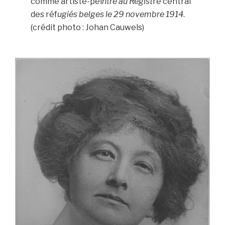
comme artiste-pei
ntre au Regist
re central
des réf
ugiés belges le 29 novembre 1914
.
(crédit photo : Johan Cauwels)