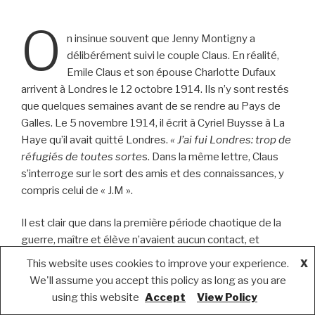
O
n insinue souvent que Jenny Montigny a
délibérément suivi le couple Claus. En réalité,
Emile Claus et son épouse Charlotte Dufaux
arrivent à Londres le 12 octobre 1914. Ils n’y sont restés
que quelques semaines avant de se rendre au Pays de
Galles. Le 5 novembre 1914, il écrit à Cyriel Buysse à La
Haye qu’il avait quitté Londres.
« J’ai fui Londres: trop de
réfugiés de toutes sorte
s. Dans la même lettre, Claus
s’interroge sur le sort des amis et des connaissances, y
compris celui de « J.M ».
Il est clair que dans la première période chaotique de la
guerre, maître et élève n’avaient aucun contact, et
encore moins savaient exactement où ils étaient les uns
This website uses cookies to improve your experience.
X
des autres.
We'll assume you accept this policy as long as you are
using this website
Accept
View Policy